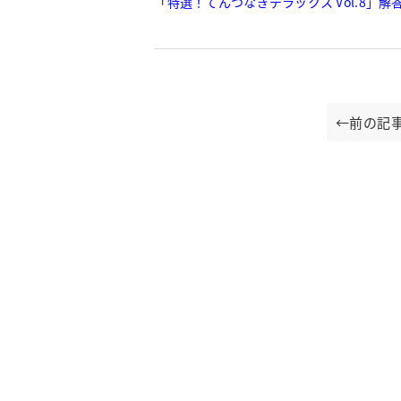
「特選！てんつなぎデラックス Vol.8」解
←前の記