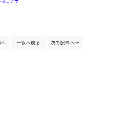
答はコチラ
事へ
一覧へ戻る
次の記事へ→