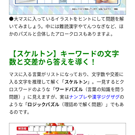
●大マスに入っているイラストをヒントにして問題を解
いてみましょう。中には難読漢字やてんつなぎなど、ほ
かのパズルと合体したアロークロスもありますよ。
【
ス
ケルトン】キーワードの文字
数と交差から答えを導く！
マスに入る言葉がリストになっており、文字数や交差に
入る文字を推理して解く「
スケルトン
」。一見するとク
ロスワードのような「
ワードパズル
（言葉の知識を問う
問題）」に見えますが、実は
ナンプレ
や
漢字ジグザグ
の
ような「
ロジックパズル
（理詰めで解く問題）」でもあ
るのです。