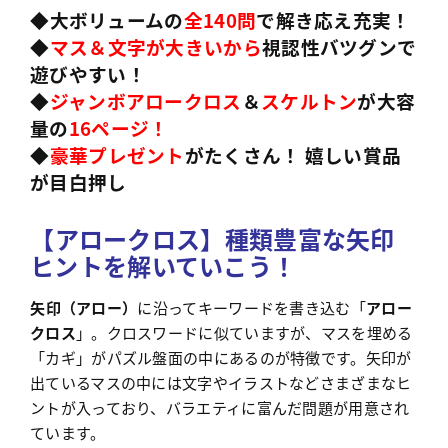
◆大ボリュームの
全140問
で解き応え充実！
◆
マス＆文字が大きいから
視認性バツグンで
遊びやすい！
◆
ジャンボアロークロス
＆
スケルトン
が大容
量の
16ページ！
◆
豪華プレゼント
がたくさん！ 嬉しい賞品
が目白押し
【アロークロス】種類豊富な矢印
ヒントを解いていこう！
矢印（アロー）
に沿ってキーワードを書き込む「
アロー
クロス
」。クロスワードに似ていますが、マスを埋める
「カギ」がパズル盤面の中にあるのが特徴です。矢印が
出ているマスの中には文字やイラストなどさまざまなヒ
ントが入っており、バラエティに富んだ問題が用意され
ています。