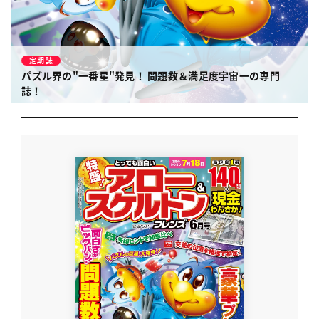
定期誌
パズル界の"一番星"発見！
問題数＆満足度宇宙一の専門
誌！