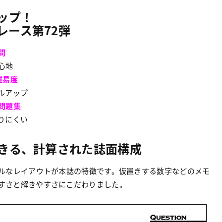
ップ
！
レース第72
弾
問
心地
難易度
ルアップ
問題集
りにくい
きる、計算された誌面構成
ルなレイアウトが本誌の特徴です。仮置きする数字などのメモ
すさと解きやすさにこだわりました。