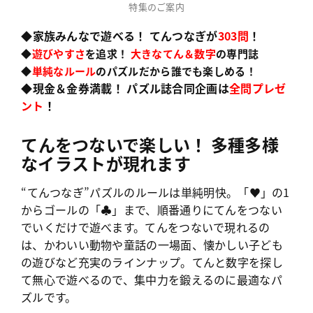
特集のご案内
◆家族みんなで遊べる！ てんつなぎが
303問
！
◆
遊びやすさ
を追求！
大きなてん＆数字
の専門誌
◆
単純なルール
のパズルだから誰でも楽しめる！
◆現金＆金券満載！ パズル誌合同企画は
全問プレゼ
ント
！
てんをつないで楽しい！ 多種多様
なイラストが現れます
“てんつなぎ”パズルのルールは単純明快。「♥」の1
からゴールの「♣」まで、順番通りにてんをつない
でいくだけで遊べます。てんをつないで現れるの
は、かわいい動物や童話の一場面、懐かしい子ども
の遊びなど充実のラインナップ。てんと数字を探し
て無心で遊べるので、集中力を鍛えるのに最適なパ
ズルです。