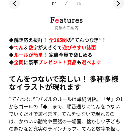
01
04
特集のご案内
◆解き応え抜群！
全285問
の
“
てんつなぎ”！
◆
てん
＆
数字
が大きくて
遊びやすい誌面
◆
ルールが簡単
！ 家族全員で楽しめる
◆
全問
に豪華
プレゼント
！
賞品
も
選べます
てんをつないで楽しい！ 多種多様
なイラストが現れます
“てんつなぎ”パズルのルールは単純明快。「♥」の1
からゴールの「♣」まで、順番通りにてんをつない
でいくだけで遊べます。てんをつないで現れるの
は、かわいい動物や童話の一場面、懐かしい子ども
の遊びなど充実のラインナップ。てんと数字を探し