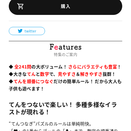
購入
twitter
特集のご案内
◆
全241問
の大ボリューム！
さらにバラエティも豊富
！
◆大きな
てん
と
数字
で、
見やすさ
＆
解きやすさ
抜群！
◆
てんを順番につなぐ
だけの簡単ルール！ だから大人も
子供も遊べます！
てんをつないで楽しい！ 多種多様なイラ
ストが現れる！
“てんつなぎ”パズルのルールは単純明快。
「♥」の1番からゴールの「♣」まで、数字の順番通り