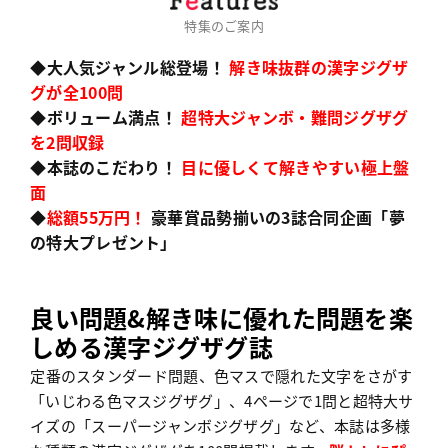
特集のご案内
◆大人気ジャンル総登場
！
解き味抜群の漢字
ジグザ
グが全100問
◆ボリューム満点
！
超特大ジャンボ・
難問ジグザグ
を2問収録
◆本誌のこだわり！
目に優しくて解きやすい
極上盤
面
◆
総額55万円！
豪華賞品勢揃いの3誌合同企画「夢
の特大プレゼント」
良い問題&解き味に優れた問題を楽
しめる漢字ジグザグ誌
定番のスタンダード問題、色マスで隠れた文字をさがす
「いじわる色マスジグザグ」、4ページで1問と超特大サ
イズの「スーパージャンボジグザグ」など、本誌は多様