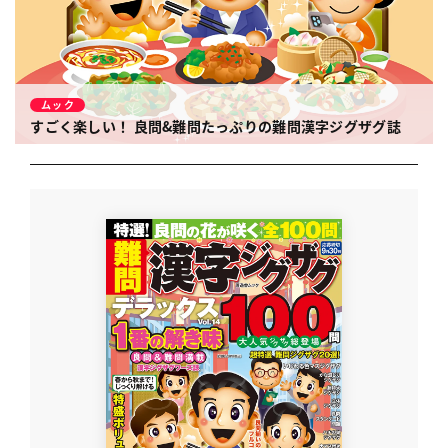
ムック
すごく楽しい！ 良問&難問たっぷりの難問漢字ジグザグ誌