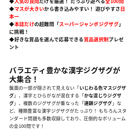
◆
人気の良問
だけを厳選！ たっぷり遊べる
全100問
◆
マスが大きい
から書き込みやすい！ 遊びやすさ
日
本一
◆
本誌だけ
の超難問「
スーパージャンボジグザグ
」
に挑戦！
◆好きな賞品を選んで応募できる
賞品選択制
プレゼ
ント
バラエティ豊かな漢字ジグザグが
大集合！
盤面の一部が隠されて見えない「
いじわる色マスジグザ
グ
」、漢字とひらがなが混在する「
かな混じりジグザ
グ
」、複数のジグザグが重なった「
連鎖ジグザグ
」な
ど、種類豊富な漢字ジグザグがたっぷり！ もちろんスタ
ンダード問題も多数収録しており、圧倒的なボリューム
の全100問です！