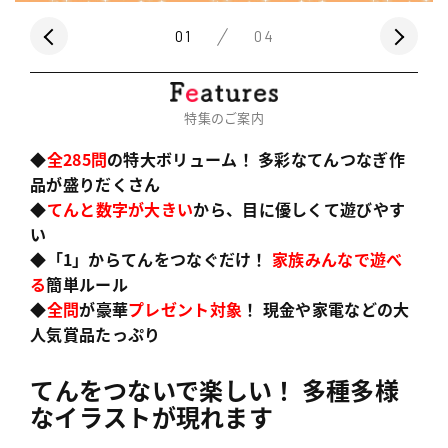
01
04
特集のご案内
◆
全285問
の特大ボリューム！ 多彩なてんつなぎ作
品が盛りだくさん
◆
てんと数字が大きい
から、目に優しくて遊びやす
い
◆「1」からてんをつなぐだけ！
家族みんなで遊べ
る
簡単ルール
◆
全問
が豪華
プレゼント対象
！ 現金や家電などの大
人気賞品たっぷり
てんをつないで楽しい！ 多種多様
なイラストが現れます