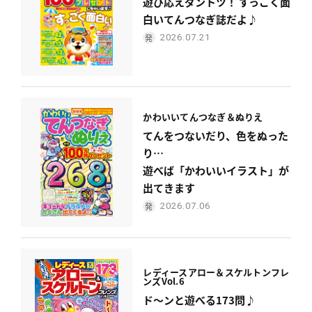
遊び応えダントツ！ すっごく面
白いてんつなぎ誌だよ♪
2026.07.21
かわいい
てんつなぎ＆ぬりえ
てんをつないだり、色をぬった
り…
遊べば「かわいいイラスト」が
出てきます
2026.07.06
レディース
アロー＆スケルトンフレ
ンズ
Vol.6
ド〜ンと遊べる173問♪