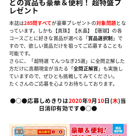
どの賞品も豪華＆便利！ 超特盛プ
レゼント
本誌は
285問すべて
が豪華プレゼントの
対象問題
とな
っています。しかも【真珠】【水晶】【珊瑚】の各
コースごとに好きな賞品が選べる「
賞品選択制
」で
すので、欲しい賞品だけを狙ってご応募することも
可能です。
さらに、「超特選 てんつなぎ25選」に全問正解した
方だけに高額現金が当たる「
全問正解賞
」も実施し
ていますので、ぜひとも挑戦してみてください。
たくさんのご応募を心よりお待ちしております。
●○●応募しめきりは
2020
年
9
月
10
日(
木
)当
日消印有効です●○●