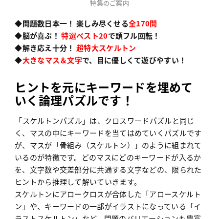
特集のご案内
◆問題数日本一！ 楽しみ尽くせる
全170問
◆脳が喜ぶ！
特選ベスト20
で頭フル回転！
◆解き応え十分！
超特大スケルトン
◆
大きなマス＆文字
で、目に優しくて遊びやすい！
ヒントを元にキーワードを埋めて
いく論理パズルです！
「スケルトンパズル」は、クロスワードパズルと同じ
く、マスの中にキーワードを当てはめていくパズルです
が、マスが「骨組み（スケルトン）」のように組まれて
いるのが特徴です。どのマスにどのキーワードが入るか
を、文字数や交差部分に共通する文字などの、限られた
ヒントから推理して解いていきます。
スケルトンにアロークロスが合体した「アロースケルト
ン」や、キーワードの一部がイラストになっている「イ
ラストスケルトン」など、問題のバリエーションも豊富