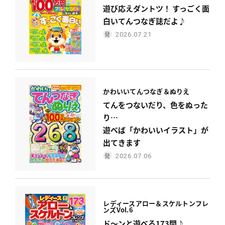
遊び応えダントツ！ すっごく面
白いてんつなぎ誌だよ♪
2026.07.21
かわいい
てんつなぎ＆ぬりえ
てんをつないだり、色をぬった
り…
遊べば「かわいいイラスト」が
出てきます
2026.07.06
レディース
アロー＆スケルトンフレ
ンズ
Vol.6
ド〜ンと遊べる173問♪