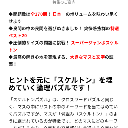
特集のご案内
◆問題数は
全170問
！
日本一
のボリュームを味わい尽く
せます
◆良問の中の良問を選びぬきました！ 爽快感抜群の
特選
ベスト20
◆圧倒的サイズの問題に挑戦！
スーパージャンボスケル
トン
◆最高の解き心地を実現する、
大きなマスと文字
の誌
面！
ヒントを元に「スケルトン」を埋
めていく論理パズルです！
「スケルトンパズル」は、クロスワードパズルと同じ
く、マスの中にリストの中のキーワードを当てはめてい
くパズルですが、マスが「骨組み（スケルトン）」のよ
うに組まれているのが特徴です。どのマスにどのキーワ
ードが入るかを、文字数や交差部分に共通する文字など