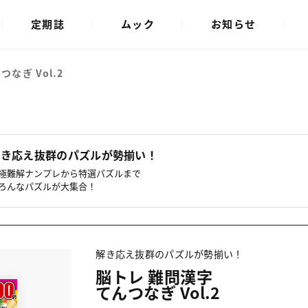
定期誌
ムック
お知らせ
つなぎ Vol.2
解き応え抜群のパズルが勢揃い！
極難解ナンプレから特選パズルまで
ろんなパズルが大集合！
解き応え抜群のパズルが勢揃い！
脳トレ 難問漢字
てんつなぎ Vol.2