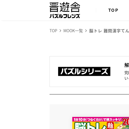
TOP
TOP
MOOK一覧
脳トレ 難問漢字
てん
究
い