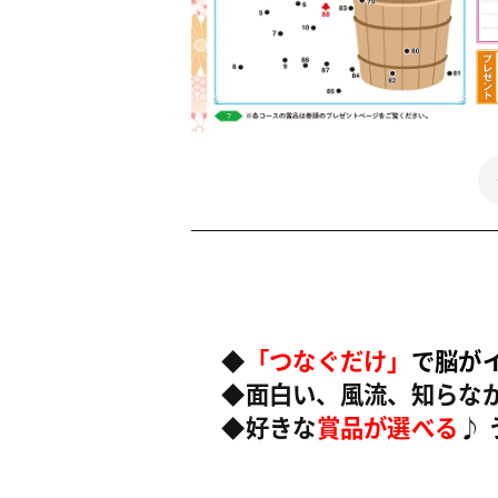
◆
「つなぐだけ」
で脳が
◆面白い、風流、知らなか
◆好きな
賞品が選べる
♪