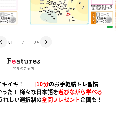
01
04
特集のご案内
イキイキ！
一日10分
のお手軽脳トレ習慣
った！ 様々な日本語を
遊びながら学べる
 うれしい選択制の
全問プレゼント
企画も！