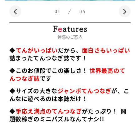
01
04
特集のご案内
◆
てんがいっぱい
だから、
面白さもいっぱい
詰まったてんつなぎ誌です！
◆
このお値段でこの楽しさ！
世界最高のて
んつなぎ誌
です
◆サイズの大きな
ジャンボてんつなぎ
が、
こ
んなに遊べるのは本誌だけ！
◆
手応え満点のてんつなぎ
がたっぷり！ 問
題数稼ぎのミニパズルなんてナシ!!