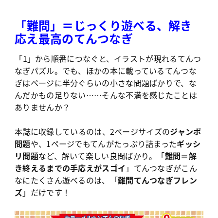
「難問」＝じっくり遊べる、解き
応え最高のてんつなぎ
「1」から順番につなぐと、イラストが現れるてんつ
なぎパズル。でも、ほかの本に載っているてんつな
ぎはページに半分ぐらいの小さな問題ばかりで、な
んだかもの足りない……そんな不満を感じたことは
ありませんか？
本誌に収録しているのは、2ページサイズの
ジャンボ
問題
や、1ページでもてんがたっぷり詰まった
ギッシ
リ問題
など、解いて楽しい良問ばかり。「
難問＝解
き終えるまでの手応えがスゴイ
」てんつなぎがこん
なにたくさん遊べるのは、「
難問てんつなぎフレン
ズ
」だけです！