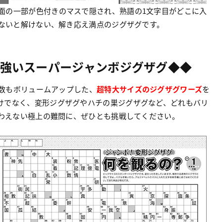
面の一部が色付きのマスで隠され、熟語の1文字目がどこに入
ないと解けない、解き応え満点のジグザグです。
手強いスーパージャンボジグザグ◆◆
数もボリュームアップした、
超特大サイズのジグザグワーズ
を
だけでなく、変形ジグザグやハチの巣ジグザグなど、どれもバリ
わえない極上の難問に、ぜひとも挑戦してください。