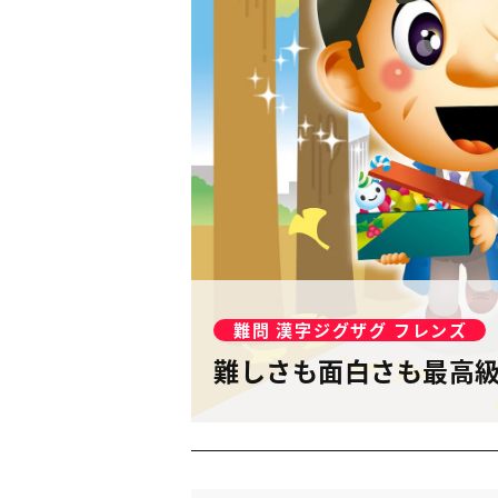
難問 漢字ジグザグ フレンズ
難しさも面白さも最高級