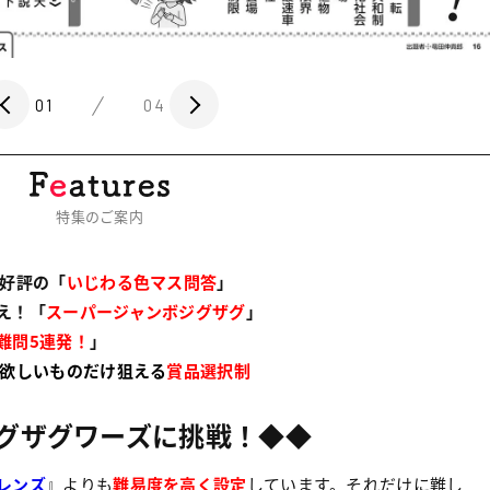
01
04
特集のご案内
大好評の「
いじわる色マス問答
」
え！
「
スーパージャンボジグザグ
」
難問5連発！
」
欲しいものだけ狙える
賞品選択制
グザグワーズに挑戦！◆◆
レンズ
』よりも
難易度
を高く設定
しています。それだけに難し