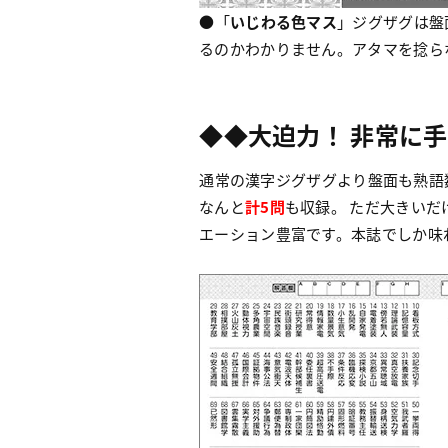
●「
いじわる色マス
」ジグザグは盤
るのかわかりません。アタマを捻ら
◆◆大迫力！ 非常に
通常の漢字ジグザグより盤面も熟語
なんと
計5問
も収録。 ただ大きい
エーション豊富です。本誌でしか味