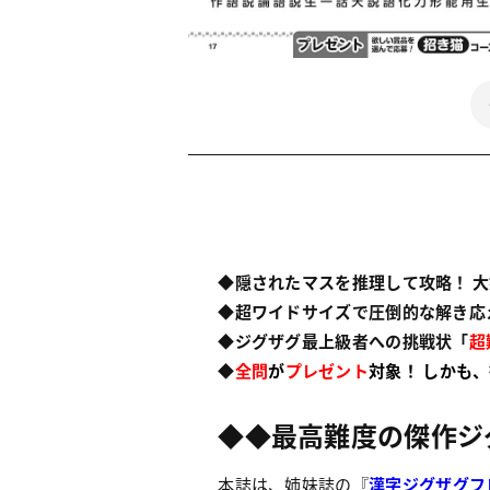
◆隠されたマスを推理して攻略！ 
◆超ワイドサイズで圧倒的な解き応
◆ジグザグ最上級者への挑戦状「
超
◆
全問
が
プレゼント
対象！ しかも、
◆◆最高難度の傑作ジ
本誌は、姉妹誌の『
漢字ジグザグフ