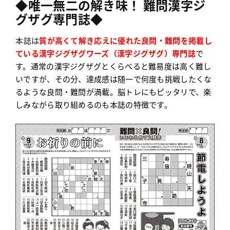
◆
唯一無二の解き味
！ 難問
漢字ジ
グザグ専門誌
◆
本誌は
質が高くて解き応えに優れた良問・
難問を掲載し
ている漢字ジグザグワーズ（漢字ジグザグ）専門誌
で
す
。通常の漢字ジグザグとくらべると
難易度は高く難し
いですが、その分、達成感は随一で何度も挑戦したくな
るような良問・難問が満載
。
脳トレにもピッタリで、楽
しみながら取り組めるのも本誌の
特徴です
。