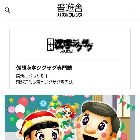
難問漢字ジグザグ専門誌
脳活にぴったり！
頭が冴える漢字ジグザグ専門誌