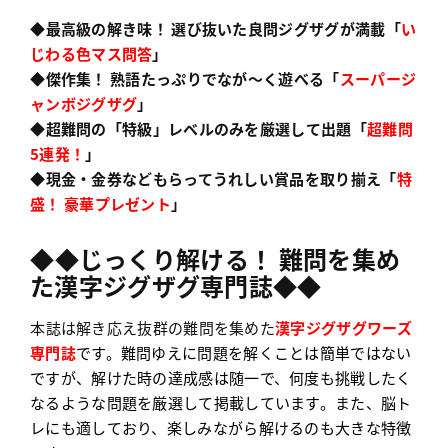
◆最高級の解き味！ 選び抜いた良問ジグザグが満載
「
い
じわる色マス問答
」
◆傑作集！ 熟語たっぷりでなが〜く遊べる
「
スーパージ
ャンボジグザグ
」
◆超難問の「特級」レベルのみを厳選して出題
「
超難問
5連発！
」
◆現金・金券などもらってうれしい賞品を取り揃え「
特
盛！ 豪華プレゼント
」
◆◆じっくり解ける
！
難問を集め
た
漢字ジグザグ専門誌
◆◆
本誌は解き応え抜群の難問を集めた
漢字ジグザグワーズ
専門誌
です
。難問ゆえに問題を解くことは簡単ではない
ですが、解けた時の達成感は随一で、何度も挑戦したく
なるような問題を厳選して掲載
しています。また、脳ト
レにも適しており、楽しみ
ながら解けるのも大きな
特徴