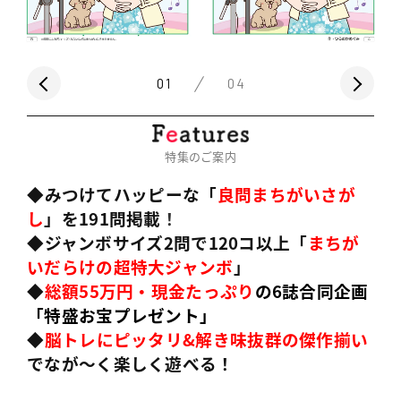
01
04
特集のご案内
◆みつけてハッピーな「
良問まちがいさが
し
」を191問掲載
！
◆ジャンボサイズ2問で120コ以上「
まちが
いだらけの超特大ジャンボ
」
◆
総額55万円
・現金たっぷり
の6誌合同企画
「特盛お宝プレゼント」
◆
脳トレにピッタリ&解き味抜群の傑作揃い
でなが〜く楽しく遊べる！