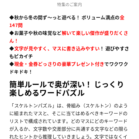
特集のご案内
◆秋から冬の間ず〜っと遊べる！ ボリューム満点の
全
147問
◆お菓子や秋の味覚など
解いて楽しい傑作が盛りだくさ
ん！
◆
文字が見やすく、マスに書き込みやすい
！ 遊びやすさ
もピカイチ
◆
現金・金券どっさりの豪華プレゼント付き
でワクワク
ドキドキ！
簡単ルールで奥が深い！ じっくり
楽しめるワードパズル
「スケルトンパズル」は、骨組み（スケルトン）のよう
に組まれたマスと、そこに当てはめるべきキーワードの
リストで構成されています。どのマスにどのキーワード
が入るか、文字数や交差部分に共通する文字などの限ら
れたヒントから推理していきましょう。文字ではなくイ