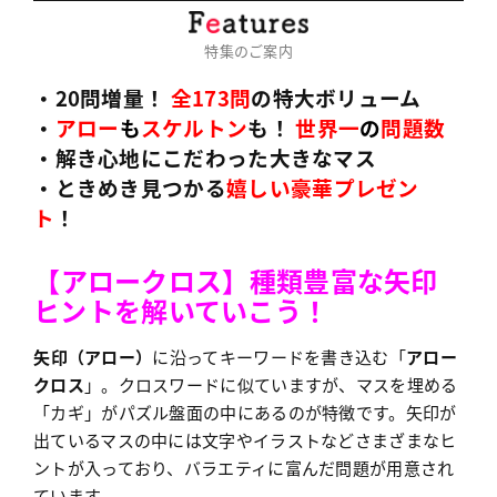
特集のご案内
・20問増量
！
全173問
の特大ボリューム
・
アロー
も
スケルトン
も！
世界一
の
問題数
・解き心地にこだわった大きなマス
・ときめき見つかる
嬉しい豪華プレゼン
ト
！
【アロークロス】種類豊富な矢印
ヒントを解いていこう！
矢印（アロー）
に沿ってキーワードを書き込む「
アロー
クロス
」。クロスワードに似ていますが、マスを埋める
「カギ」がパズル盤面の中にあるのが特徴です。矢印が
出ているマスの中には文字やイラストなどさまざまなヒ
ントが入っており、バラエティに富んだ問題が用意され
ています。