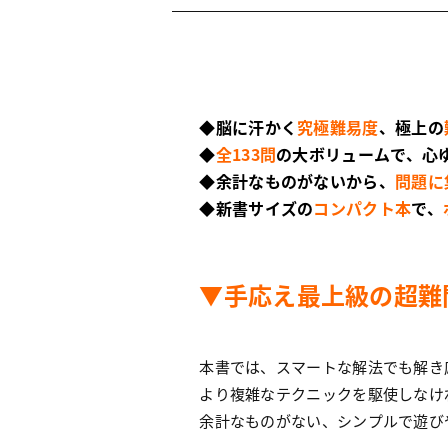
◆
脳に汗かく
究極難易度
、極上の
◆
全133問
の大ボリュームで、心
◆
余計なものがないから、
問題に
◆
新書サイズの
コンパクト本
で、
▼
手応え最上級の超難
本書では、スマートな解法でも解き
より複雑なテクニックを駆使しなけ
余計なものがない、シンプルで遊び