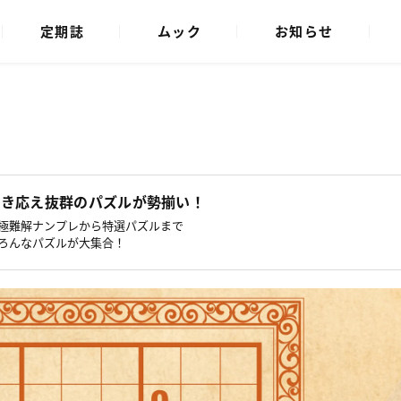
定期誌
ムック
お知らせ
8
解き応え抜群のパズルが勢揃い！
極難解ナンプレから特選パズルまで
ろんなパズルが大集合！