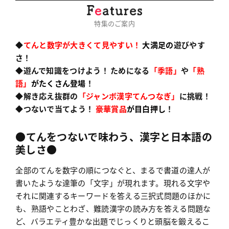
特集のご案内
◆
てんと数字が大きくて見やすい！
大満足の
遊びやす
さ！
◆遊んで知識をつけよう！ ためになる
「季語」
や
「熟
語」
がたくさん登場
！
◆解き応え抜群の
「ジャンボ漢字てんつなぎ」
に挑戦！
◆つないで当てよう！
豪華賞品
が目白押し
！
●てんをつないで味わう、漢字と日本語の
美しさ●
全部のてんを数字の順につなぐと、まるで書道の達人が
書いたような達筆の「文字」が現れます。現れる文字や
それに関連するキーワードを答える三択式問題のほかに
も、熟語やことわざ、難読漢字の読み方を答える問題な
ど、バラエティ豊かな出題でじっくりと頭脳を鍛えるこ