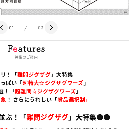
01
03
特集のご案内
ラリ！
「
難問ジグザグ
」大特集
いっぱい「
超特大☆ジグザグワーズ
」
選！「
超難問☆ジグザグワーズ
」
対象
！ さらにうれしい「
賞品選択制」
並ぶ！「
難問ジグザグ
」大特集
●●