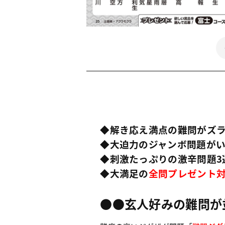
◆解き応え満点の難問がズ
◆大迫力のジャンボ問題が
◆刺激たっぷりの激辛問題3
◆大満足の
全問プレゼント
●●玄人好みの難問が