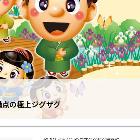
満点の極上ジグザグ
解き味バツグンの漢字ジグザグ専門誌