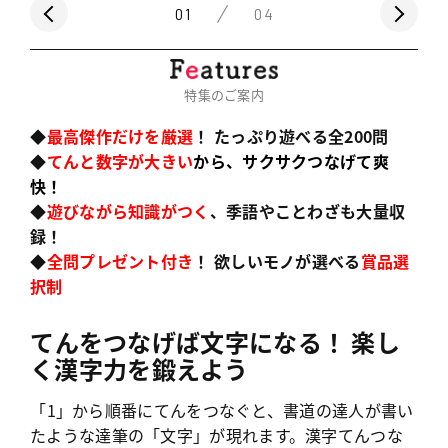
01
04
特集のご案内
◆
最高傑作だけを厳選
！ たっぷり遊べる全200問
◆
てんと数字が大きい
から、サクサクつなげて爽
快！
◆
遊びながら知識がつく
、季語やことわざも大量収
録！
◆
全問
プレゼント付き
！ 欲しいモノが選べる
賞品選
択制
てんをつなげば文字になる！ 楽し
く漢字力を鍛えよう
「1」から順番にてんをつなぐと、書道の達人が書い
たような達筆の「文字」が現れます。漢字てんつな