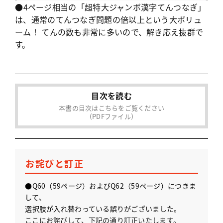
●4ページ相当の「超特大ジャンボ漢字てんつなぎ」
は、通常のてんつなぎ問題の倍以上という大ボリュ
ーム！ てんの数も非常に多いので、解き応え抜群で
す。
目次を読む
本書の目次はこちらをご覧ください
（PDFファイル）
お詫びと訂正
●
Q60
（59ページ）および
Q62
（59ページ）につきま
して、
選択肢が入れ替わっている誤り
がご
ざいました。
ここにお詫びして、下記の通り訂正いたします。