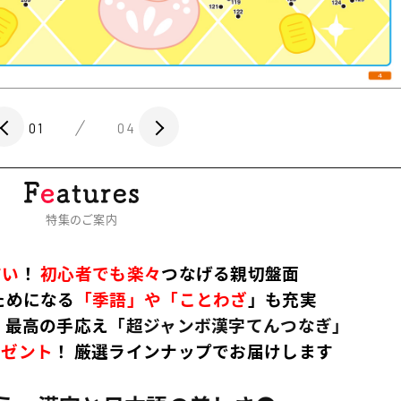
01
04
特集のご案内
すい
！
初心者でも楽々
つなげる親切盤面
ためになる
「季語」や「ことわざ
」も充実
！
最高の手応え
「超ジャンボ漢字てんつなぎ」
レゼント
！
厳選ラインナップでお届けします