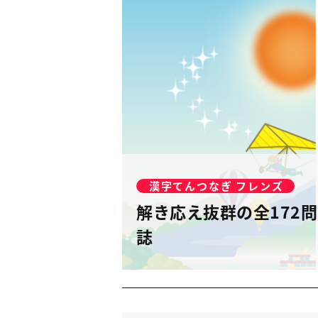
漢字てんつなぎ フレンズ
解き応え抜群の全172
誌