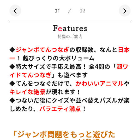
01
03
特集のご案内
◆
ジャンボてんつなぎ
の収録数、なんと
日本
一
！ 超びっくりの大ボリューム
◆特大サイズで手応え最高！ 全4問の「
超ワ
イドてんつなぎ
」も遊べます
◆てんをつなぐだけで、
かわいいアニマル
や
キレイな絶景
が現れます！
◆つないだ後にクイズや並べ替えパズルが楽
しめたり、
バラエティ満点
！
「ジャンボ問題をもっと遊びた