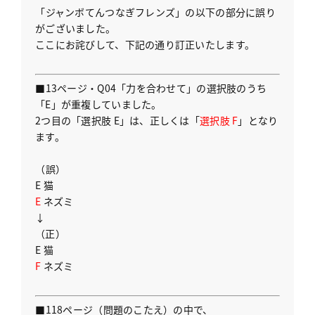
「ジャンボてんつなぎフレンズ」の以下の部分に誤り
がございました。
ここにお詫びして、下記の通り訂正いたします。
■13ページ・Q04「力を合わせて」の選択肢のうち
「E」が重複していました。
2つ目の「選択肢 E」は、正しくは「
選択肢 F
」となり
ます。
（誤）
E 猫
E
ネズミ
↓
（正）
E 猫
F
ネズミ
■118ページ（問題のこたえ）の中で、