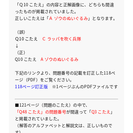
「Ｑ10 こたえ」の内容と正解画像に、どちらも間違
ったものが掲載されていました。
正しいこたえは「
Ａ ゾウのぬいぐるみ
」となります。
（誤）
Ｑ10 こたえ
Ｃ ラッパを吹く兵隊
↓
（正）
Q10 こたえ
A ゾウのぬいぐるみ
下記のリンクより、問題番号の記載を訂正した118ペ
ージ（PDF）をご覧ください。
118ページ訂正版
※1ページぶんのPDFファイルです
■121ページ（問題のこたえ）の中で、
「Q48 こたえ」の問題番号
が間違って「
Q3 こたえ
」
と掲載されていました。
（解答のアルファベットと解説文は、正しいもので
す）