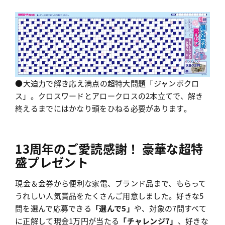
●大迫力で解き応え満点の超特大問題「ジャンボクロ
ス」。クロスワードとアロークロスの2本立てで、解き
終えるまでにはかなり頭をひねる必要があります。
13周年のご愛読感謝！ 豪華な超特
盛
プレゼント
現金＆金券から便利な家電、ブランド品まで、もらって
うれしい人気賞品をたくさんご用意しました。好きな5
問を選んで応募できる
「選んで5」
や、対象の7問すべて
に正解して現金1万円が当たる
「チャレンジ7」
、好きな