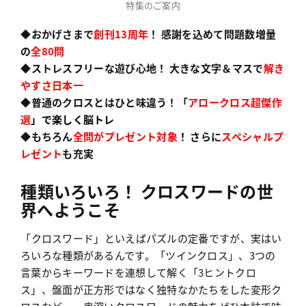
特集のご案内
◆おかげさまで
創刊13周年
！ 感謝を込めて問題数増量
の
全80問
◆ストレスフリーな遊び心地！ 大きな文字＆マスで
解き
やすさ日本一
◆普通のクロスとはひと味違う！「
アロークロス超傑作
選
」で楽しく脳トレ
◆もちろん
全問が
プレゼント対象
！
さらに
スペシャルプ
レゼント
も充実
種類いろいろ！ クロスワードの世
界へようこそ
「クロスワード」といえばパズルの定番ですが、実はい
ろいろな種類があるんです。「ツインクロス」、3つの
言葉からキーワードを連想して解く「3ヒントクロ
ス」、盤面が正方形ではなく独特なかたちをした変形ク