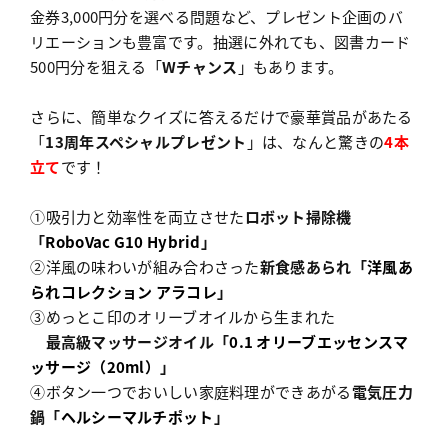
金券3,000円分を選べる問題など、プレゼント企画のバ
リエーションも豊富です。抽選に外れても、図書カード
500円分を狙える「
Wチャンス
」もあります。
さらに、簡単なクイズに答えるだけで豪華賞品があたる
「
13周年スペシャルプレゼント
」は、なんと驚きの
4本
立て
です！
①吸引力と効率性を両立させた
ロボット掃除機
「
RoboVac G10 Hybrid
」
②洋風の味わいが組み合わさった
新食感あられ「
洋風あ
られコレクション アラコレ
」
③めっとこ印のオリーブオイルから生まれた
最高級マッサージオイル「
0.1 オリーブエッセンスマ
ッサージ（20ml）
」
④ボタン一つでおいしい家庭料理ができあがる
電気圧力
鍋「
ヘルシーマルチポット
」