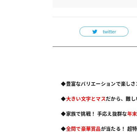
twitter
◆豊富なバリエーションで楽しさ
◆
大きい文字とマス
だから、難し
◆家族で挑戦！ 手応え抜群な
年末
◆
全問で豪華賞品
が当たる！ 超