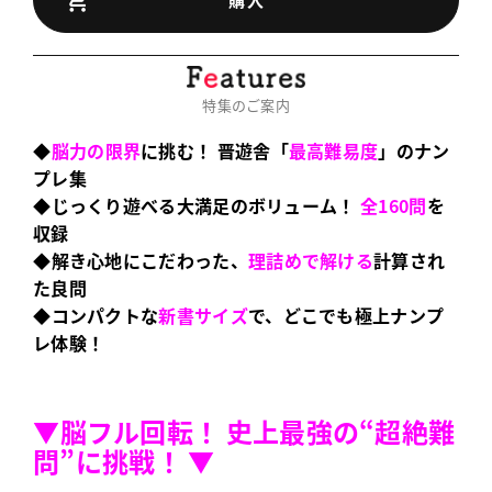
特集のご案内
◆
脳力の限界
に挑む！ 晋遊舎「
最高難易度
」のナン
プレ集
◆じっくり遊べる大満足のボリューム！
全160問
を
収録
◆解き心地にこだわった、
理詰めで解ける
計算され
た良問
◆コンパクトな
新書サイズ
で、どこでも極上ナンプ
レ体験！
▼脳フル回転！ 史上最強の“超絶難
問”に挑戦！
▼