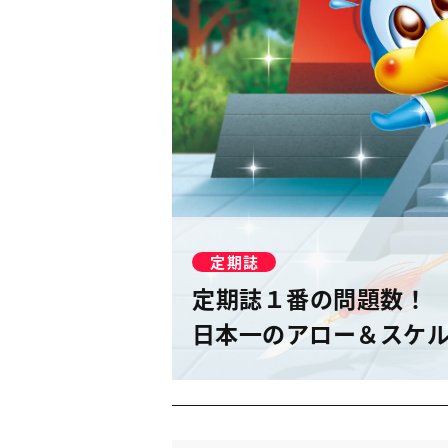
定期誌
定期誌１番の問題数！
日本一のアロー＆スケ