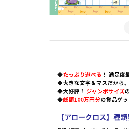
◆
たっぷり遊べる
！ 満足度
◆大きな文字＆マスだから
◆大好評！
ジャンボサイズ
◆
総額100万円分
の賞品ゲッ
【アロークロス】種類