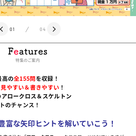
01
04
特集のご案内
最高の
全155問
を収録！
、
見やすい＆書きやすい
！
のアロークロス＆スケルトン
トのチャンス！
豊富な矢印ヒントを解いていこう！