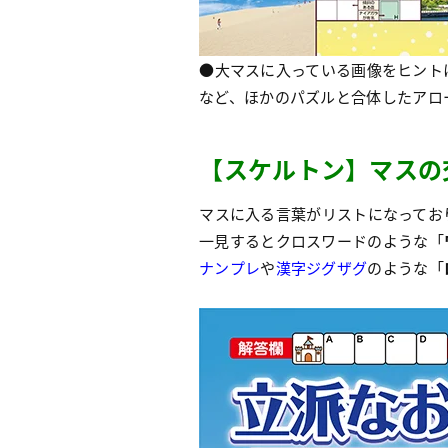
●大マスに入っている画像をヒント
など、ほかのパズルと合体したアロ
【
ス
ケルトン】マスの
マスに入る言葉がリストになってお
一見するとクロスワードのような「
ナンプレ
や
漢字ジグザグ
のような「