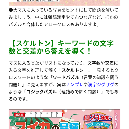
●大マスに入っている写真をヒントにして問題を解いて
みましょう。中には難読漢字やてんつなぎなど、ほかの
パズルと合体したアロークロスもありますよ。
【
ス
ケルトン】キーワードの文字
数と交差から答えを導く！
マスに入る言葉がリストになっており、文字数や交差に
入る文字を推理して解く「
スケルトン
」。一見するとク
ロスワードのような「
ワードパズル
（言葉の知識を問う
問題）」に見えますが、実は
ナンプレ
や
漢字ジグザグ
の
ような「
ロジックパズル
（理詰めで解く問題）」でもあ
るのです。