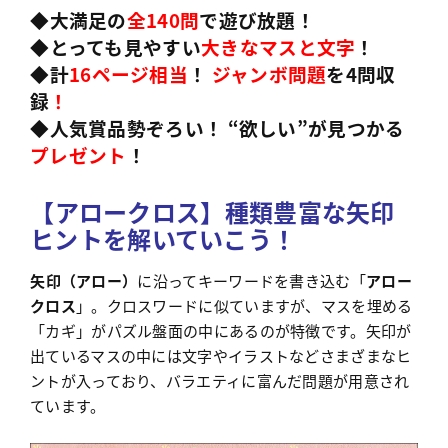
◆大満足の
全140問
で遊び放題！
◆とっても見やすい
大きなマスと文字
！
◆計
16ページ相当
！
ジャンボ問題
を4問収
録
！
◆人気賞品勢ぞろい！ “欲しい”が見つかる
プレゼント
！
【アロークロス】種類豊富な矢印
ヒントを解いていこう！
矢印（アロー）
に沿ってキーワードを書き込む「
アロー
クロス
」。クロスワードに似ていますが、マスを埋める
「カギ」がパズル盤面の中にあるのが特徴です。矢印が
出ているマスの中には文字やイラストなどさまざまなヒ
ントが入っており、バラエティに富んだ問題が用意され
ています。