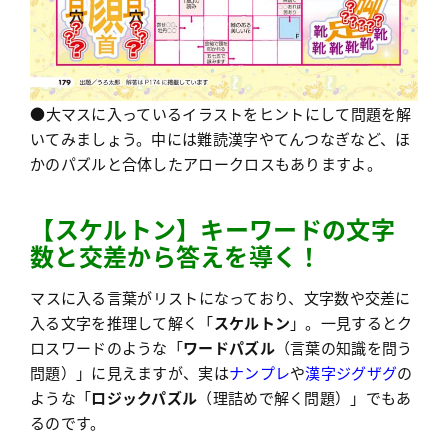
●大マスに入っているイラストをヒントにして問題を解
いてみましょう。中には難読漢字やてんつなぎなど、ほ
かのパズルと合体したアロークロスもありますよ。
【
ス
ケルトン】キーワードの文字
数と交差から答えを導く！
マスに入る言葉がリストになっており、文字数や交差に
入る文字を推理して解く「
スケルトン
」。一見するとク
ロスワードのような「
ワードパズル
（言葉の知識を問う
問題）」に見えますが、実は
ナンプレ
や
漢字ジグザグ
の
ような「
ロジックパズル
（理詰めで解く問題）」でもあ
るのです。