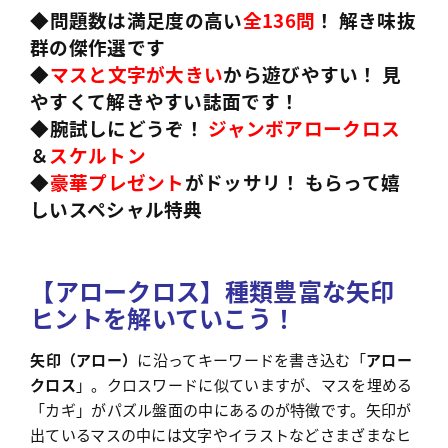
◆問題数は満足度の高い
全136問
！ 解き味抜
群の傑作選です
◆
マスと文字が大きい
から遊びやすい！ 見
やすくて解きやすい誌面です！
◆腕試しにどうぞ！
ジャンボアロークロス
＆
スケルトン
◆
豪華プレゼント
がドッサリ！ もらって嬉
しいスペシャル特典
【アロークロス】種類豊富な矢印
ヒントを解いていこう！
矢印（アロー）
に沿ってキーワードを書き込む「
アロー
クロス
」。クロスワードに似ていますが、マスを埋める
「カギ」がパズル盤面の中にあるのが特徴です。矢印が
出ているマスの中には文字やイラストなどさまざまなヒ