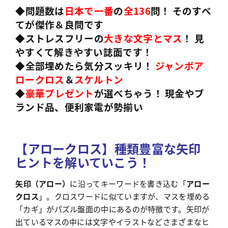
◆問題数は
日本で一番
の
全136
問！ そのすべ
てが傑作＆良問です
◆ストレスフリーの
大きな文字とマス
！ 見
やすくて解きやすい誌面です！
◆全部埋めたら気分スッキリ！
ジャンボア
ロークロス
＆
スケルトン
◆
豪華プレゼント
が選べちゃう！ 現金やブ
ランド品、便利家電が勢揃い
【アロークロス】種類豊富な矢印
ヒントを解いていこう！
矢印（アロー）
に沿ってキーワードを書き込む「
アロー
クロス
」。クロスワードに似ていますが、マスを埋める
「カギ」がパズル盤面の中にあるのが特徴です。矢印が
出ているマスの中には文字やイラストなどさまざまなヒ