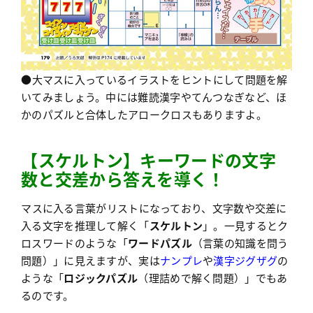
●大マスに入っているイラストをヒントにして問題を解
いてみましょう。中には難読漢字やてんつなぎなど、ほ
かのパズルと合体したアロークロスもありますよ。
【
ス
ケルトン】キーワードの文字
数と交差から答えを導く！
マスに入る言葉がリストになっており、文字数や交差に
入る文字を推理して解く「
スケルトン
」。一見するとク
ロスワードのような「
ワードパズル
（言葉の知識を問う
問題）」に見えますが、実は
ナンプレ
や
漢字ジグザグ
の
ような「
ロジックパズル
（理詰めで解く問題）」でもあ
るのです。