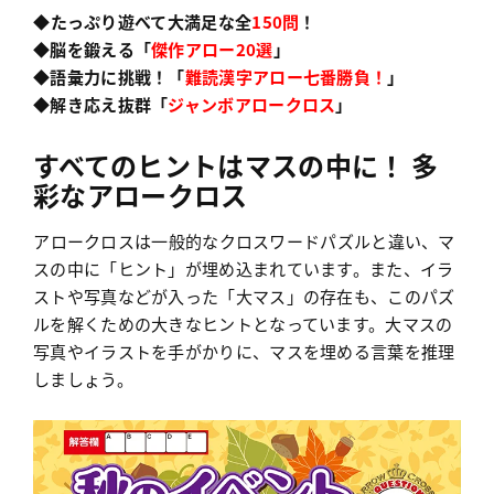
◆たっぷり遊べて大満足な
全
150問
！
◆脳を鍛える「
傑作
アロー20選
」
◆語彙力に挑戦！「
難読漢字アロー七番勝負！
」
◆解き応え抜群「
ジャンボアロークロス
」
すべてのヒントはマスの中に！ 多
彩なアロークロス
アロークロスは一般的なクロスワードパズルと違い、マ
スの中に「ヒント」が埋め込まれています。また、イラ
ストや写真などが入った「大マス」の存在も、このパズ
ルを解くための大きなヒントとなっています。大マスの
写真やイラストを手がかりに、マスを埋める言葉を推理
しましょう。