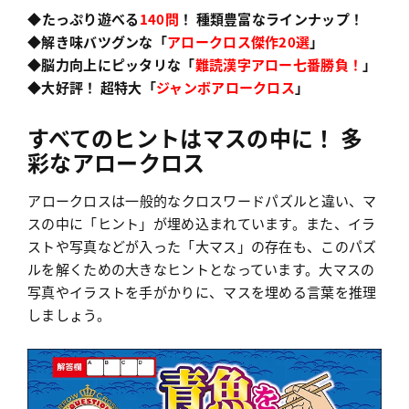
◆たっぷり遊べる
140問
！ 種類豊富なラインナップ！
◆解き味バツグンな「
アロークロス傑作20選
」
◆脳力向上にピッタリな「
難読漢字アロー七番勝負！
」
◆大好評！ 超特大「
ジャンボアロークロス
」
すべてのヒントはマスの中に！ 多
彩なアロークロス
アロークロスは一般的なクロスワードパズルと違い、マ
スの中に「ヒント」が埋め込まれています。また、イラ
ストや写真などが入った「大マス」の存在も、このパズ
ルを解くための大きなヒントとなっています。大マスの
写真やイラストを手がかりに、マスを埋める言葉を推理
しましょう。