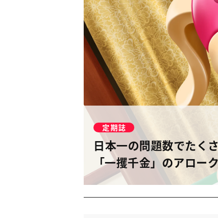
定期誌
日本一の問題数でたく
「一攫千金」のアロー