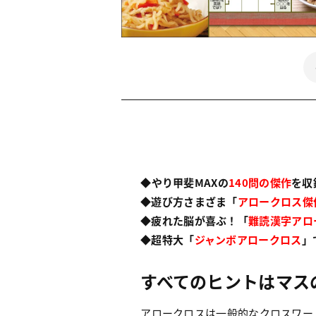
◆やり甲斐MAXの
140問の傑作
を収
◆遊び方さまざま「
アロークロス傑
◆疲れた脳が喜ぶ！「
難読漢字アロ
◆超特大「
ジャンボアロークロス
」
すべてのヒントはマス
アロークロスは一般的なクロスワー