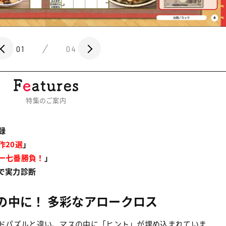
01
04
特集のご案内
録
作20選
」
ー七番勝負！
」
で実力診断
の中に！ 多彩なアロークロス
ドパズルと違い、マスの中に「ヒント」が埋め込まれていま