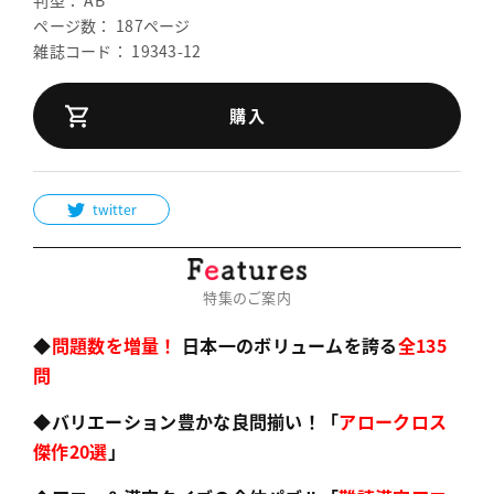
判型： AB
ページ数： 187ページ
雑誌コード： 19343-12
購入
twitter
特集のご案内
◆
問題数を増量！
日本一のボリュームを誇る
全135
問
◆バリエーション豊かな良問揃い！「
アロークロス
傑作20選
」