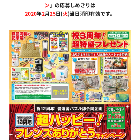
ン
」の応募しめきりは
2020
年
2
月
25
日(
火
)当日消印有効です。