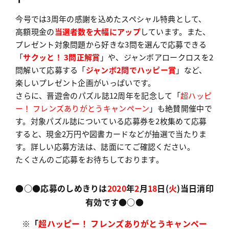
今号では3周年の感謝を込めたスペシャル特典として、
高額現金の
当選者数を大幅にアップ
しています。また、
プレゼント対象問題から好きな3問を選んで応募できる
「
サクッと！ 3問正解賞
」や、ジャンボアロークロスを2
問解いて応募する「
ジャンボ2問でハッピー賞
」など、
楽しいプレゼント企画がいっぱいです。
さらに、晋遊舎のパズル誌12周年を記念して「
超ハッピ
ー！ フレンズありがとうキャンペーン
」も絶賛開催中で
す。対象パズル誌についている応募券を2枚集めて応募
すると、現金2万円や図書カードなどが抽選で当たりま
す。詳しい応募方法は、誌面にてご確認ください。
たくさんのご応募をお待ちしております。
●○●応募のしめきりは
2020
年
2
月
18
日(
火
)当日消印
有効です●○●
※「
超ハッピー！ フレンズありがとうキャンペー